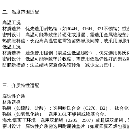
二、温度范围适配
高温工况
材质选择：优先选用耐热钢（如304H、316H、321不锈钢
密封设计：高温可能导致垫片硬化或泄漏，需选用金属缠绕垫
热膨胀补偿：长距离高温管道需预留热膨胀间隙，或采用膨胀
低温工况
材质选择：避免使用碳钢（易发生低温脆断），优先选用奥氏体不
密封设计：低温可能导致垫片收缩，需选用低温弹性好的聚四氟
防脆断措施：法兰结构需避免尖锐转角，减少应力集中。
三、介质特性适配
腐蚀性介质
材质选择：
强酸（如硫酸、盐酸）：选用哈氏合金（C276、B2）、钛合
强碱（如氢氧化钠）：选用316L不锈钢或镍基合金。
海水/氯离子环境：选用双相钢（2205、2507）或超级双相钢
密封设计：腐蚀性介质需选用耐腐蚀垫片（如聚四氟乙烯包覆