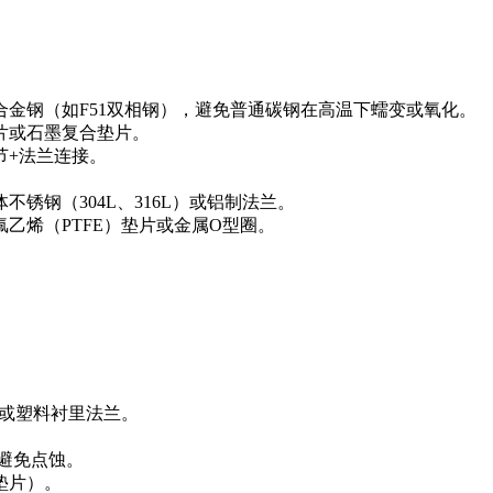
）或合金钢（如F51双相钢），避免普通碳钢在高温下蠕变或氧化。
片或石墨复合垫片。
节+法兰连接。
锈钢（304L、316L）或铝制法兰。
乙烯（PTFE）垫片或金属O型圈。
金或塑料衬里法兰。
，避免点蚀。
垫片）。