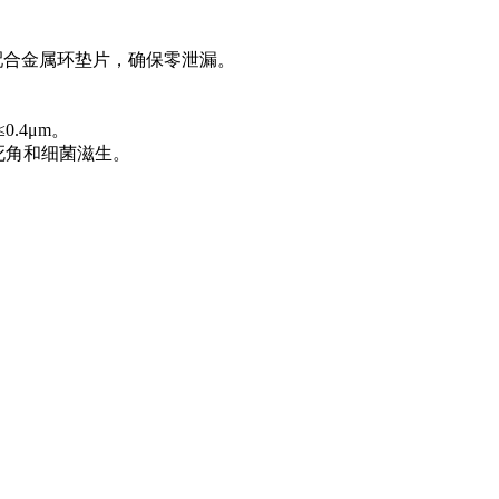
配合金属环垫片，确保零泄漏。
.4μm。
死角和细菌滋生。