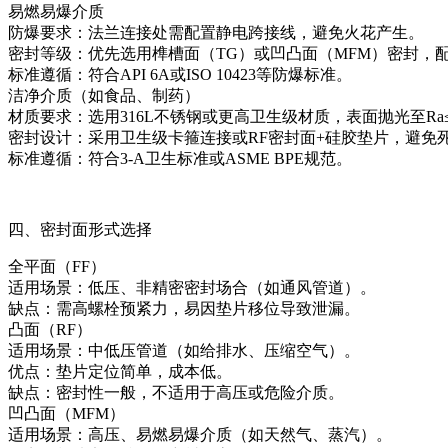
易燃易爆介质
防爆要求：法兰连接处需配置静电跨接线，避免火花产生。
密封等级：优先选用榫槽面（TG）或凹凸面（MFM）密封，
标准遵循：符合API 6A或ISO 10423等防爆标准。
洁净介质（如食品、制药）
材质要求：选用316L不锈钢或更高卫生级材质，表面抛光至Ra≤0
密封设计：采用卫生级卡箍连接或RF密封面+硅胶垫片，避免
标准遵循：符合3-A卫生标准或ASME BPE规范。
四、密封面形式选择
全平面（FF）
适用场景：低压、非精密密封场合（如通风管道）。
缺点：需高螺栓预紧力，易因垫片移位导致泄漏。
凸面（RF）
适用场景：中低压管道（如给排水、压缩空气）。
优点：垫片定位简单，成本低。
缺点：密封性一般，不适用于高压或危险介质。
凹凸面（MFM）
适用场景：高压、易燃易爆介质（如天然气、蒸汽）。