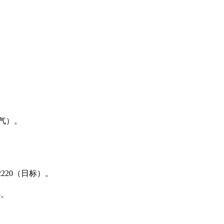
气）。
B2220（日标）。
。
5。